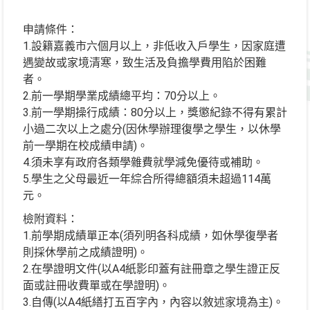
申請條件：
1.設籍嘉義市六個月以上，非低收入戶學生，因家庭遭
遇變故或家境清寒，致生活及負擔學費用陷於困難
者。
2.前一學期學業成績總平均：70分以上。
3.前一學期操行成績：80分以上，獎懲紀錄不得有累計
小過二次以上之處分(因休學辦理復學之學生，以休學
前一學期在校成績申請)。
4.須未享有政府各類學雜費就學減免優待或補助。
5.學生之父母最近一年綜合所得總額須未超過114萬
元。
檢附資料：
1.前學期成績單正本(須列明各科成績，如休學復學者
則採休學前之成績證明)。
2.在學證明文件(以A4紙影印蓋有註冊章之學生證正反
面或註冊收費單或在學證明)。
3.自傳(以A4紙繕打五百字內，內容以敘述家境為主)。