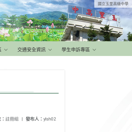
國立玉里高級中學
區
交通安全資訊
學生申訴專區
。
位：
註冊組
|
發布人：
ylsh02