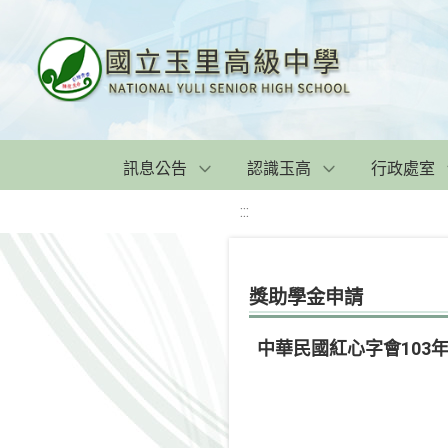
訊息公告
認識玉高
行政處室
:::
獎助學金申請
中華民國紅心字會103