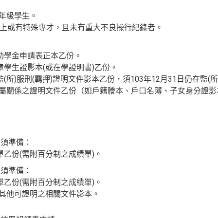
三年級學生。
分以上或有特殊專才，且未有重大不良操行紀錄者。
獎助學金申請表正本乙份。
冊章學生證影本(或在學證明書)乙份。
監(所)服刑(羈押)證明文件影本乙份，須103年12月31日仍在監(
親屬關係之證明文件乙份（如戶籍謄本、戶口名簿、子女身分證影
者須準備：
明單乙份(需附百分制之成績單)。
者須準備：
明單乙份(需附百分制之成績單)。
或其他可證明之相關文件影本。