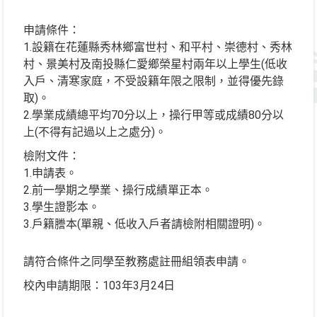
申請條件：
1.設籍在花蓮縣秀林鄉富世村、和平村、崇德村、秀林
村、景美村及南投縣仁愛鄉榮星村兩年以上學生(低收
入戶、清寒家庭，不受設籍年限之限制，並得優先錄
取)。
2.學業成績總平均70分以上，操行甲等或成績80分以
上(不得有記過以上之處分)。
檢附文件：
1.申請表。
2.前一學期之學業、操行成績單正本。
3.學生證影本。
3.戶籍謄本(單親、低收入戶者請檢附相關證明)。
請符合條件之同學至教務處註冊組領表申請。
校內申請期限：103年3月24日