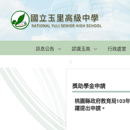
訊息公告
認識玉高
行政處室
:::
獎助學金申請
桃園縣政府教育局103
躍提出申請。