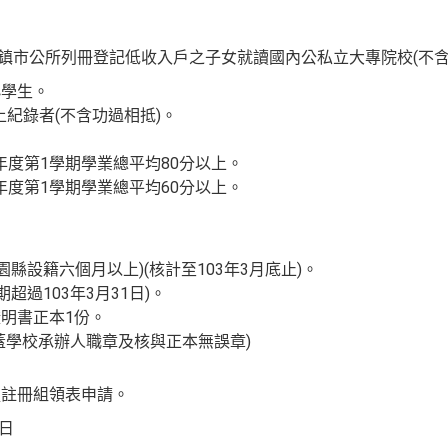
鄉鎮市公所列冊登記低收入戶之子女就讀國內公私立大專院校(不含
小學生。
上紀錄者(不含功過相抵)。
學年度第1學期學業總平均80分以上。
學年度第1學期學業總平均60分以上。
園縣設籍六個月以上)(核計至103年3月底止)。
期超過103年3月31日)。
證明書正本1份。
蓋學校承辦人職章及核與正本無誤章)
處註冊組領表申請。
7日