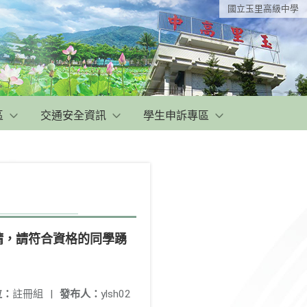
國立玉里高級中學
區
交通安全資訊
學生申訴專區
請，請符合資格的同學踴
位：
註冊組
|
發布人：
ylsh02