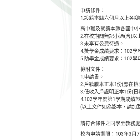
申請條件：
1.設籍本縣六個月以上各
高中職及就讀本縣各國中
2.在校期間無記小過(含)以
3.未享有公費待遇。
4.獎學金成績要求：102
5.助學金成績要求：102
檢附文件：
1.申請書。
2.戶籍謄本正本1份(應在桃
3.低收入戶證明正本1份(日
4.102學年度第1學期成績
(以上文件如為影本，請加
請符合條件之同學至教務
校內申請期限：103年3月