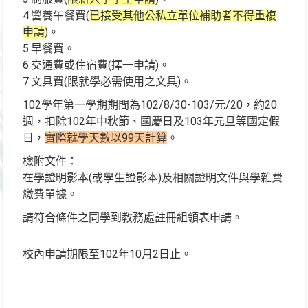
4.營養午餐費(
已接受其他公私立單位補助者不得重複
申請
)。
5.早餐費。
6.交通費或住宿費(擇一申請)。
7.文具費(限就學必需使用之文具)。
102學年第一學期期間為102/8/30-103/元/20，約20
週，扣除102年中秋節、國慶日及103年元旦等國定假
日，
實際就學天數以99天計算
。
檢附文件：
在學證明影本(或學生證影本)及相關證明文件與學雜費
繳費單據。
請符合條件之同學到教務處註冊組領表申請。
校內申請期限至102年10月2日止。