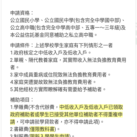
申請資格：
公立國民小學、公立國民中學(包含完全中學國中部)、
公立高中職(包含完全中學高中部、五專一～三年級)及
本公益信託基金同意補助之私立高中職。
申請條件：上述學校學生家庭有下列情形之一者
1.政府核定之中低收入戶及低收入戶。
2.單親、隔代教養家庭，其實際收入無法負擔教育費用
者。
3.家中成員重病或住院致無法負擔教育費用者。
4.家庭突遭變故致無法負擔教育費用者。
5.其他經校方實際瞭解確有需要給予補助者。
補助項目：
1.學雜費(不含代辦費，
中低收入戶及低收入戶已領取
政府補助者或學生已接受其他單位補助者不得重複申
請
，可申請就學貸款者，亦不得申請此項)。
2.書籍費(
僅限教科書
)。
3.制服費(
限新入學學生申請
)。