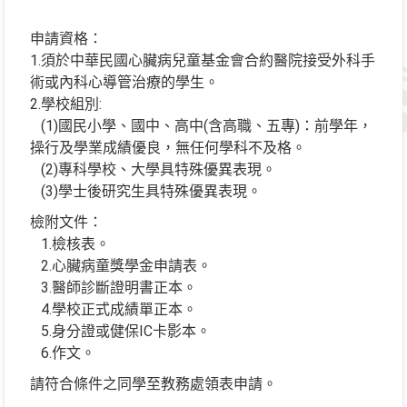
申請資格：
1.須於中華民國心臟病兒童基金會合約醫院接受外科手
術或內科心導管治療的學生。
2.學校組別:
(1)國民小學、國中、高中(含高職、五專)：前學年，
操行及學業成績優良，無任何學科不及格。
(2)專科學校、大學具特殊優異表現。
(3)學士後研究生具特殊優異表現。
檢附文件：
1.檢核表。
2.心臟病童獎學金申請表。
3.醫師診斷證明書正本。
4.學校正式成績單正本。
5.身分證或健保IC卡影本。
6.作文。
請符合條件之同學至教務處領表申請。