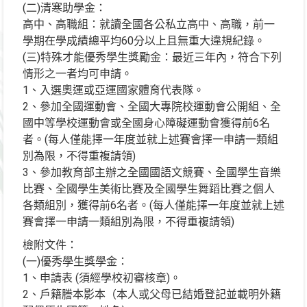
(二)清寒助學金：
高中、高職組：就讀全國各公私立高中、高職，前一
學期在學成績總平均60分以上且無重大違規紀錄。
(三)特殊才能優秀學生獎勵金：最近三年內，符合下列
情形之一者均可申請。
1、入選奧運或亞運國家體育代表隊。
2、參加全國運動會、全國大專院校運動會公開組、全
國中等學校運動會或全國身心障礙運動會獲得前6名
者。(每人僅能擇一年度並就上述賽會擇一申請一類組
別為限，不得重複請領)
3、參加教育部主辦之全國國語文競賽、全國學生音樂
比賽、全國學生美術比賽及全國學生舞蹈比賽之個人
各類組別，獲得前6名者。(每人僅能擇一年度並就上述
賽會擇一申請一類組別為限，不得重複請領)
檢附文件：
(一)優秀學生獎學金：
1、申請表 (須經學校初審核章)。
2、戶籍謄本影本（本人或父母已結婚登記並載明外籍