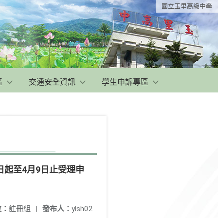
國立玉里高級中學
區
交通安全資訊
學生申訴專區
起至4月9日止受理申
位：
註冊組
|
發布人：
ylsh02