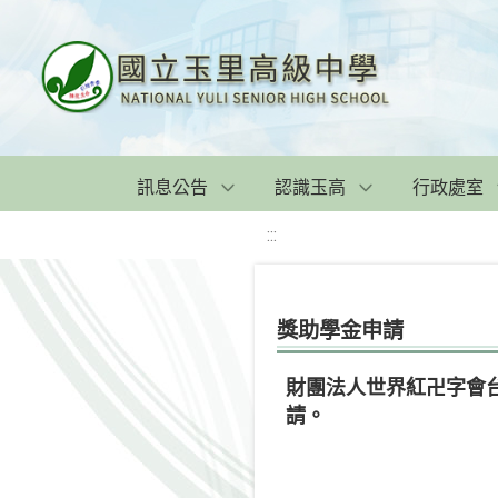
訊息公告
認識玉高
行政處室
:::
獎助學金申請
財團法人世界紅卍字會
請。