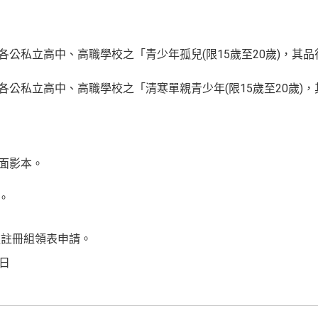
東各公私立高中、高職學校之「青少年孤兒(限15歲至20歲)，其
東各公私立高中、高職學校之「清寒單親青少年(限15歲至20歲)
反面影本。
。
處註冊組領表申請。
9日