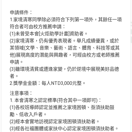
申請條件：
1.家境清寒同學除必須符合下列第一項外，其餘任一項
符合者可由校方推薦申請：
(1)未曾受本會[火炬助學計畫]資助者。
(2)家境清寒，仍有優秀表現者。舉凡成績優異，或於
某領域(文學、音樂、藝術、語言、體育、科技等或其
他)展現高度的潛能與興趣者，可經由校方或老師推薦
申請。
(3)雖環境清貧或遭逢家變，仍於逆境中展現美好品德
者。
2.獎學金金額：每人NTD3,000元整。
注意事項：
1. 本會清寒之認定標準(符合其中一項即可)：
(1)各校班導師認定並推薦之家境困頓、亟須扶助鼓
勵、低收入戶者。
(2)經本會實地訪視認定家境困頓須扶助者。
(3)經各社福團體或家扶中心認定家境困頓須扶助者。