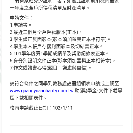
「弱勢家庭兒少證明」者；如無此證明則須檢附最近
一年度之全戶所得稅清單及財產清單。
申請文件：
1.申請書。
2.最近三個月全戶戶籍謄本(正本)。
3.學生證正反面影本(影本須加蓋與正本相符章)。
4.學生本人帳戶存摺封面影本及切結書正本。
5.101學年度第1學期成績單及獎懲紀錄表正本。
6.身分別證明文件正本(影本須加蓋與正本相符章)。
7.作文或讀書心得(題目：謙虛與自信)。
請符合條件之同學到教務處註冊組領表申請或上網至
www.guangyuancharity.com.tw
助(獎)學金-文件下載專
區下載相關表件。
校內申請截止日期：102/1/11