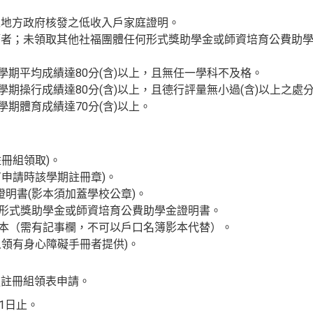
地之地方政府核發之低收入戶家庭證明。
學籍者；未領取其他社福團體任何形式獎助學金或師資培育公費助
度下學期平均成績達80分(含)以上，且無任一學科不及格。
度下學期操行成績達80分(含)以上，且德行評量無小過(含)以上之處
下學期體育成績達70分(含)以上。
註冊組領取)。
有申請時該學期註冊章)。
績證明書(影本須加蓋學校公章)。
何形式獎助學金或師資培育公費助學金證明書。
謄本（需有記事欄，不可以戶口名簿影本代替）。
人領有身心障礙手冊者提供)。
處註冊組領表申請。
21日止。