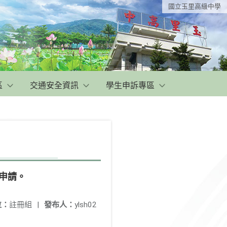
國立玉里高級中學
區
交通安全資訊
學生申訴專區
理申請。
位：
註冊組
|
發布人：
ylsh02