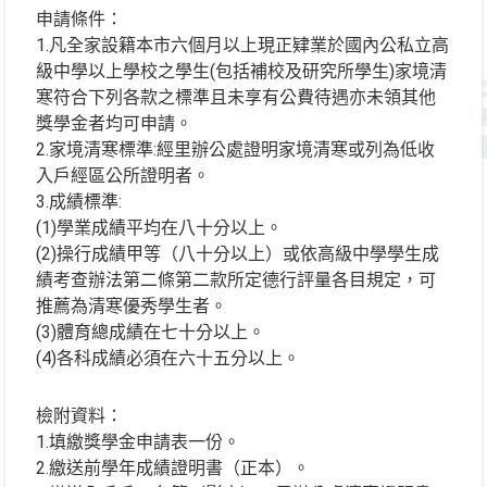
申請條件：
1.凡全家設籍本市六個月以上現正肄業於國內公私立高
級中學以上學校之學生(包括補校及研究所學生)家境清
寒符合下列各款之標準且未享有公費待遇亦未領其他
獎學金者均可申請。
2.家境清寒標準:經里辦公處證明家境清寒或列為低收
入戶經區公所證明者。
3.成績標準:
(1)學業成績平均在八十分以上。
(2)操行成績甲等（八十分以上）或依高級中學學生成
績考查辦法第二條第二款所定德行評量各目規定，可
推薦為清寒優秀學生者。
(3)體育總成績在七十分以上。
(4)各科成績必須在六十五分以上。
檢附資料：
1.填繳獎學金申請表一份。
2.繳送前學年成績證明書（正本）。