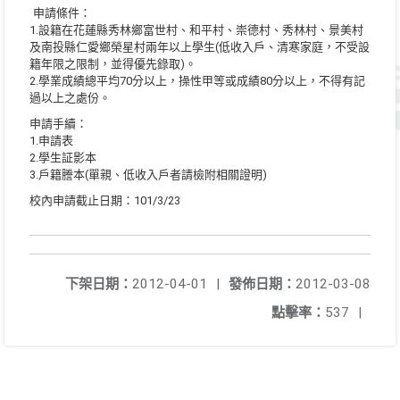
申請條件：
1.設籍在花蓮縣秀林鄉富世村、和平村、崇德村、秀林村、景美村
及南投縣仁愛鄉榮星村兩年以上學生(
低收入戶、清寒家庭，不受設
籍年限之限制，並得優先錄取)。
2.學業成績總平均70分以上，操性甲等或成績80分以上，不得有記
過以上之處份。
申請手續：
1.申請表
2.學生証影本
3.戶籍謄本(單親、低收入戶者請檢附相關證明)
校內申請截止日期：101/3/23
下架日期：
2012-04-01
|
發佈日期：
2012-03-08
點擊率：
537
|