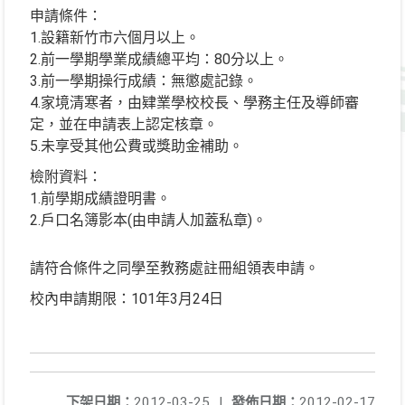
申請條件：
1.設籍新竹市六個月以上。
2.前一學期學業成績總平均：80分以上。
3.前一學期操行成績：無懲處記錄。
4.家境清寒者，由肄業學校校長、學務主任及導師審
定，並在申請表上認定核章。
5.未享受其他公費或獎助金補助。
檢附資料：
1.前學期成績證明書。
2.戶口名簿影本(由申請人加蓋私章)。
請符合條件之同學至教務處註冊組領表申請。
校內申請期限：101年3月24日
下架日期：
2012-03-25
|
發佈日期：
2012-02-17