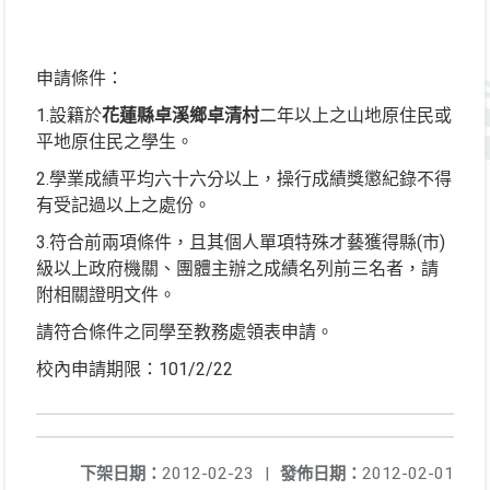
申請條件：
1.設籍於
花蓮縣卓溪鄉卓清村
二年以上之山地原住民或
平地原住民之學生。
2.學業成績平均六十六分以上，操行成績獎懲紀錄不得
有受記過以上之處份。
3.符合前兩項條件，且其個人單項特殊才藝獲得縣(市)
級以上政府機關、團體主辦之成績名列前三名者，請
附相關證明文件。
請符合條件之同學至教務處領表申請。
校內申請期限：101/2/22
下架日期：
2012-02-23
|
發佈日期：
2012-02-01