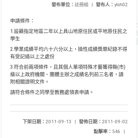
發布單位：
註冊組
|
發布人：
ylsh02
申請條件：
1.設籍指定地區二年以上具山地原住民或平地原住民之
學生
2.學業成績平均六十六分以上，操性成績獎懲紀錄不得
有受記過以上之處份
3.符合前兩項條件，且其個人單項特殊才藝獲得縣(市)
級以上政府機關、團體主辦之成績名列前三名者，請
附相關證明文件。
請符合條件之同學至教務處領表申請。
下架日期：
2011-09-13
|
發佈日期：
2011-09-02
點擊率：
546
|